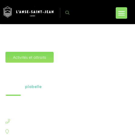
Activités et attraits
Closed
Boutique pour animaux
-
Hosted By
plabelle
Not review yet
418-272-2299
278 RUE SAINT-JEAN-BAPTISTE, L'ANSE-SAINT-JEAN, QC G0V