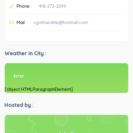
Phone :
418-272-2299
Mail :
cynthiaratte@hotmail.com
Weather in City :
Error
[object HTMLParagraphElement]
Hosted by :