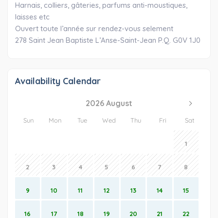
Harnais, colliers, gâteries, parfums anti-moustiques,
laisses etc
Ouvert toute l’année sur rendez-vous selement
278 Saint Jean Baptiste L’Anse-Saint-Jean P.Q. G0V 1J0
Availability Calendar
2026 August
Sun
Mon
Tue
Wed
Thu
Fri
Sat
1
2
3
4
5
6
7
8
9
10
11
12
13
14
15
16
17
18
19
20
21
22