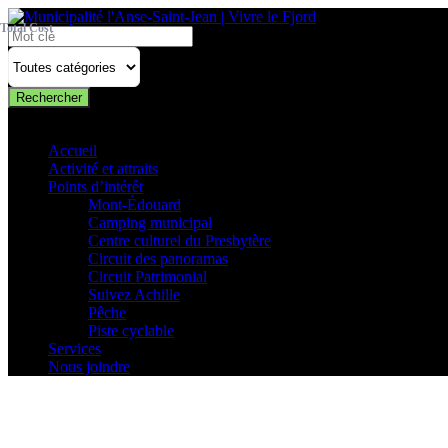
Total Cost
Rechercher
Rechercher
Accueil
Activité et attraits
Points d’intérêt
Mont-Édouard
Camping municipal
Centre culturel du Presbytère
Circuit des panoramas
Circuit Patrimonial
Suivez Achille
Pêche
Piste cyclable
Services
Nous joindre