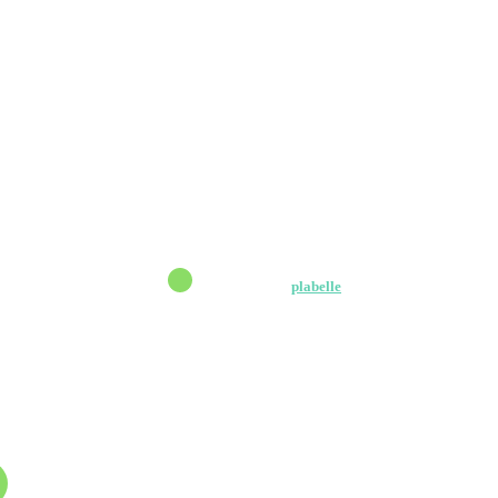
-bleuets
- Hosted By
plabelle
 QC G0V 1J0, CANADA
RESERVATION@CABANANSE.COM