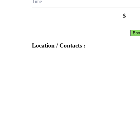
Time
$
Boo
Location / Contacts :