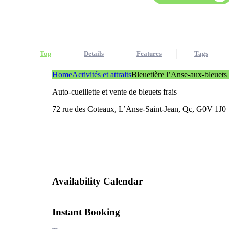
Top
Details
Features
Tags
Home
Activités et attraits
Bleuetière l’Anse-aux-bleuets
Auto-cueillette et vente de bleuets frais
72 rue des Coteaux, L’Anse-Saint-Jean, Qc, G0V 1J0
Availability Calendar
Instant Booking