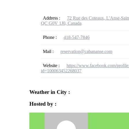
Address :
72 Rue des Coteaux, L'Anse-Sain
QC G0V 1J0, Canada
Phone :
418-547-7846
Mail :
reservation@cabananse.com
Website :
https://www.facebook.com/profile
id=100063452268037
Weather in City :
Hosted by :