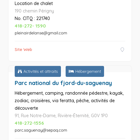
Location de chalet
190 chemin Périgny
No. CITQ : 221740
418-272- 1590
pleinairdelanse@gmail.com
Site Web
Activités et attraits
Hébergement
Parc national du fjord-du-saguenay
Hébergement, camping, randonnée pédestre, kayak,
zodiac, croisières, via feratta, pêche, activités de
découverte
91, Rue Notre-Dame, Rivière-Éternité, G0V 1P0
418-272-1556
parc.saguenay@sepaq.com