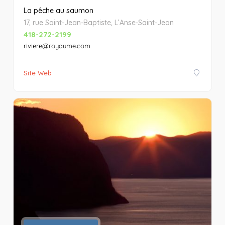
La pêche au saumon
17, rue Saint-Jean-Baptiste, L’Anse-Saint-Jean
418-272-2199
riviere@royaume.com
Site Web