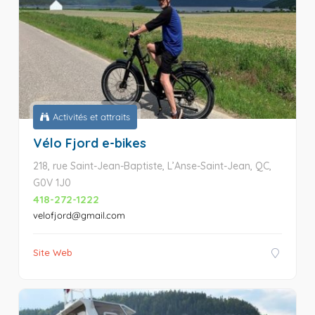
Activités et attraits
Vélo Fjord e-bikes
218, rue Saint-Jean-Baptiste, L’Anse-Saint-Jean, QC,
G0V 1J0
418-272-1222
velofjord@gmail.com
Site Web