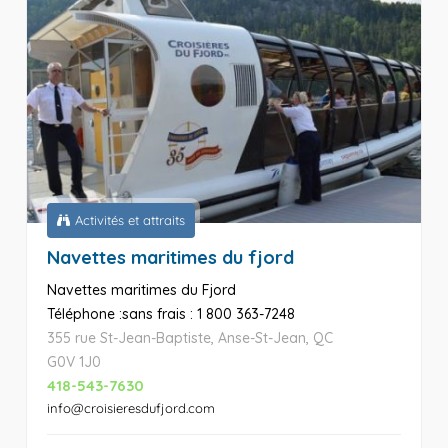
Activités et attraits
Navettes maritimes du fjord
Navettes maritimes du Fjord
Téléphone :sans frais : 1 800 363-7248
355 rue St-Jean-Baptiste, Anse-St-Jean, QC
G0V 1J0
418-543-7630
info@croisieresdufjord.com