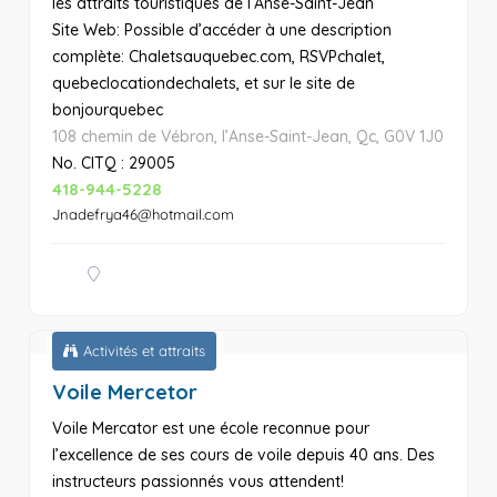
les attraits touristiques de l’Anse-Saint-Jean
Site Web: Possible d’accéder à une description
complète: Chaletsauquebec.com, RSVPchalet,
quebeclocationdechalets, et sur le site de
bonjourquebec
108 chemin de Vébron, l’Anse-Saint-Jean, Qc, G0V 1J0
No. CITQ : 29005
418-944-5228
Jnadefrya46@hotmail.com
Activités et attraits
Voile Mercetor
Voile Mercator est une école reconnue pour
l’excellence de ses cours de voile depuis 40 ans. Des
instructeurs passionnés vous attendent!